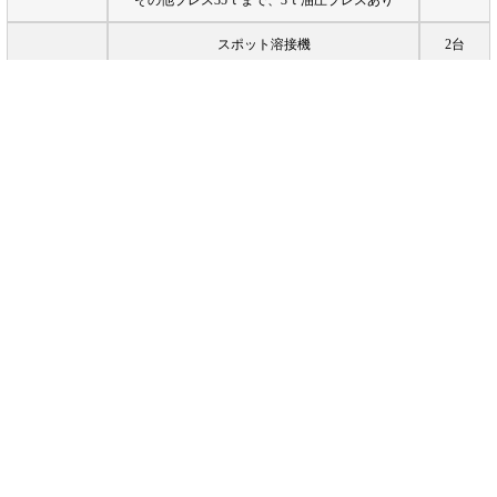
スポット溶接機
2台
ミツトヨ測定器
2台
キーエンス測定器
2台
超音波洗浄機（炭化水素）
2台
シャーリング機
1台
キーエンス外観検査用拡大機・拡大鏡など
(有)大西製作所
本社
〒399-3701 長野県上伊那郡飯島町田切４８０−１