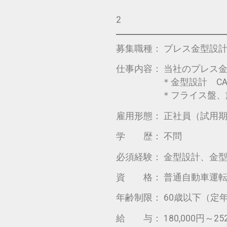
2
募集職種： プレス金型設
仕事内容： 当社のプレス
＊金型設計 CADを
＊フライス盤、旋盤、
雇用形態： 正社員（試用期
学 歴： 不問
必須経験： 金型設計、金
資 格： 普通自動車運転
年齢制限： 60歳以下（定
給 与： 180,000円～252,